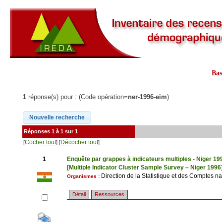
Ba
1
réponse(s) pour : (Code opération=
ner-1996-eim
)
Réponses 1 à 1 sur 1
Cocher tout
Décocher tout
[
] [
]
1
Enquête par grappes à indicateurs multiples - Niger 19
[Multiple Indicator Cluster Sample Survey – Niger 1996
Direction de la Statistique et des Comptes na
Organismes :
Détail
Ressources