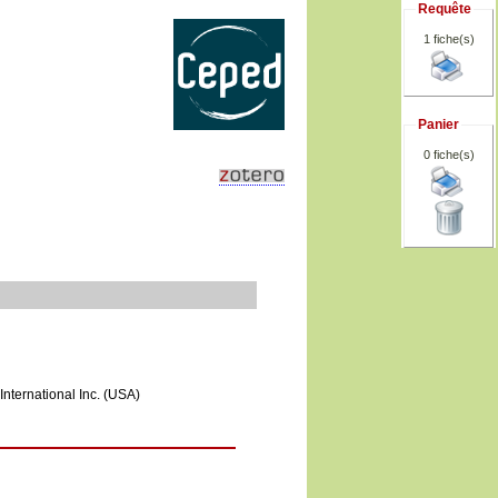
Requête
1 fiche(s)
Panier
0
fiche(s)
International Inc. (USA)