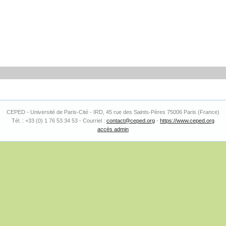
CEPED - Université de Paris-Cité - IRD, 45 rue des Saints-Pères 75006 Paris (France)
Tél. : +33 (0) 1 76 53 34 53 - Courriel :
contact@ceped.org
-
https://www.ceped.org
accès admin