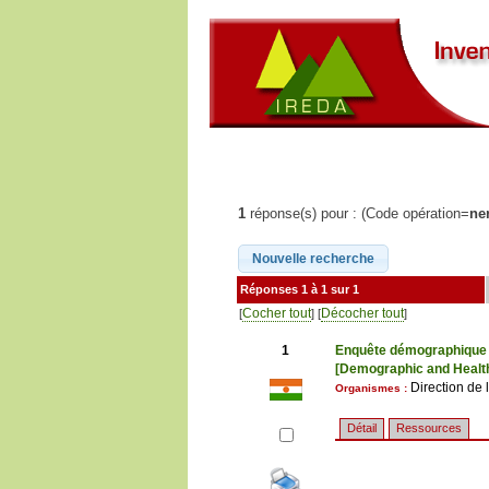
1
réponse(s) pour : (Code opération=
ne
Réponses 1 à 1 sur 1
Cocher tout
Décocher tout
[
] [
]
1
Enquête démographique e
[Demographic and Health
Direction de 
Organismes :
Détail
Ressources