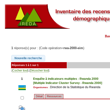
Ba
1
réponse(s) pour : (Code opération=
rwa-2000-eim
)
Réponses 1 à 1 sur 1
Cocher tout
Décocher tout
[
] [
]
1
Enquête à indicateurs multiples - Rwanda 2000
[Multiple Indicator Cluster Survey - Rwanda 2000]
Direction de la Statistique du Rwanda
Organismes :
Détail
Ressources