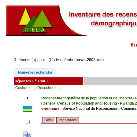
Ba
1
réponse(s) pour : (Code opération=
rwa-2002-rec
)
Réponses 1 à 1 sur 1
Cocher tout
Décocher tout
[
] [
]
1
Recensement général de la population et de l'habitat 
[General Census of Population and Housing - Rwanda 
Service National de Recensement, Commiss
Organismes :
Détail
Ressources