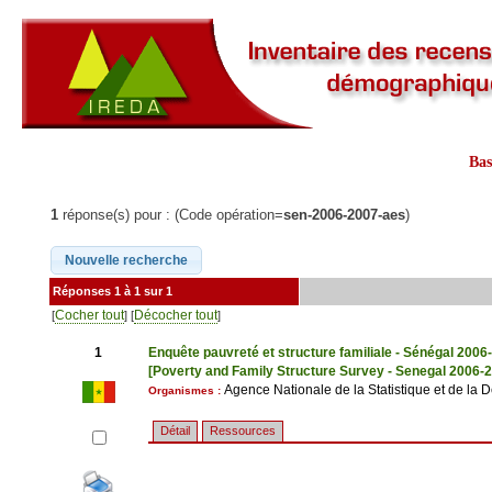
Ba
1
réponse(s) pour : (Code opération=
sen-2006-2007-aes
)
Réponses 1 à 1 sur 1
Cocher tout
Décocher tout
[
] [
]
1
Enquête pauvreté et structure familiale - Sénégal 2006
[Poverty and Family Structure Survey - Senegal 2006-
Agence Nationale de la Statistique et de l
Organismes :
Détail
Ressources