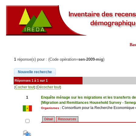
Ba
1
réponse(s) pour : (Code opération=
sen-2009-mig
)
Réponses 1 à 1 sur 1
Cocher tout
Décocher tout
[
] [
]
1
Enquête ménage sur les migrations et les transferts d
[Migration and Remittances Household Survey - Seneg
Consortium pour la Recherche Economique 
Organismes :
Détail
Ressources