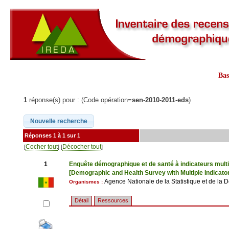
Ba
1
réponse(s) pour : (Code opération=
sen-2010-2011-eds
)
Réponses 1 à 1 sur 1
Cocher tout
Décocher tout
[
] [
]
1
Enquête démographique et de santé à indicateurs mult
[Demographic and Health Survey with Multiple Indicato
Agence Nationale de la Statistique et de la
Organismes :
Détail
Ressources