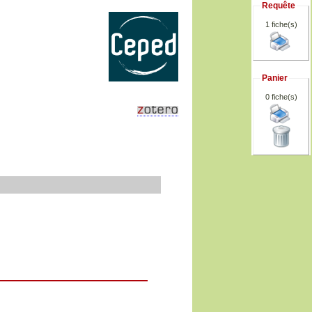
Requête
1 fiche(s)
Panier
0
fiche(s)