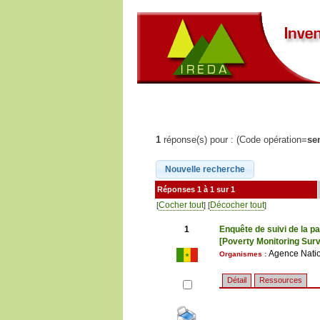
1
réponse(s) pour : (Code opération=
se
Réponses 1 à 1 sur 1
Cocher tout
Décocher tout
[
] [
]
1
Enquête de suivi de la p
[Poverty Monitoring Surv
Agence Natio
Organismes :
Détail
Ressources