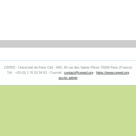
CEPED - Université de Paris-Cité - IRD, 45 rue des Saints-Pères 75006 Paris (France)
Tél. : +33 (0) 1 76 53 34 53 - Courriel :
contact@ceped.org
-
https://www.ceped.org
accès admin