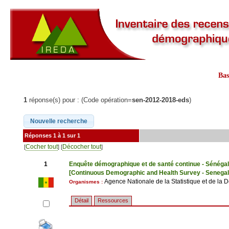
Ba
1
réponse(s) pour : (Code opération=
sen-2012-2018-eds
)
Réponses 1 à 1 sur 1
Cocher tout
Décocher tout
[
] [
]
1
Enquête démographique et de santé continue - Sénéga
[Continuous Demographic and Health Survey - Senegal
Agence Nationale de la Statistique et de l
Organismes :
Détail
Ressources