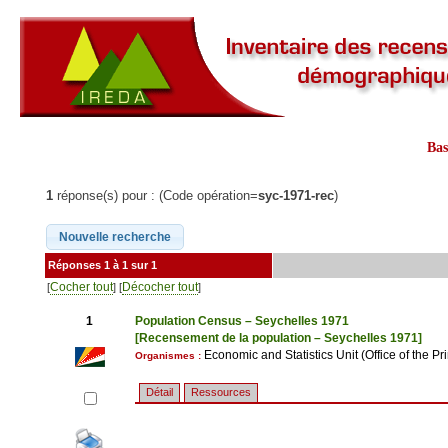
Ba
1
réponse(s) pour : (Code opération=
syc-1971-rec
)
Réponses 1 à 1 sur 1
Cocher tout
Décocher tout
[
] [
]
1
Population Census – Seychelles 1971
[Recensement de la population – Seychelles 1971]
Economic and Statistics Unit (Office of the Pr
Organismes :
Détail
Ressources