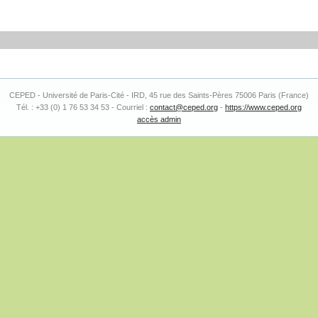
CEPED - Université de Paris-Cité - IRD, 45 rue des Saints-Pères 75006 Paris (France)
Tél. : +33 (0) 1 76 53 34 53 - Courriel :
contact@ceped.org
-
https://www.ceped.org
accès admin