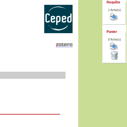
Requête
1 fiche(s)
Panier
0
fiche(s)