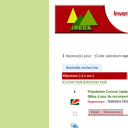
1
réponse(s) pour : (Code opération=
sy
Réponses 1 à 1 sur 1
Cocher tout
Décocher tout
[
] [
]
1
Population Census Upda
[Mise à jour du recensem
Statistics Di
Organismes :
Détail
Ressources