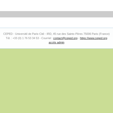
CEPED - Université de Paris-Cité - IRD, 45 rue des Saints-Pères 75006 Paris (France)
Tél. : +33 (0) 1 76 53 34 53 - Courriel :
contact@ceped.org
-
https://www.ceped.org
accès admin