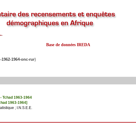
Base de données IREDA
d-1962-1964-onc-rur
)
- Tchad 1963-1964
Chad 1963-1964]
tistique ; I.N.S.E.E.