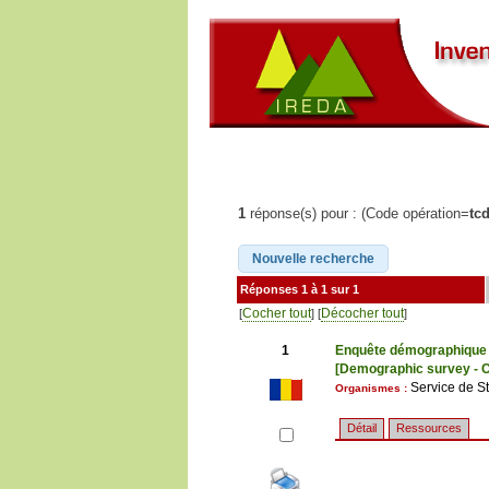
1
réponse(s) pour : (Code opération=
tc
Réponses 1 à 1 sur 1
Cocher tout
Décocher tout
[
] [
]
1
Enquête démographique 
[Demographic survey - 
Service de Sta
Organismes :
Détail
Ressources