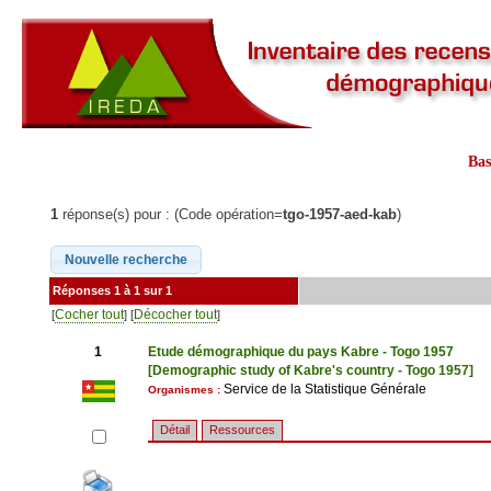
Ba
1
réponse(s) pour : (Code opération=
tgo-1957-aed-kab
)
Réponses 1 à 1 sur 1
Cocher tout
Décocher tout
[
] [
]
1
Etude démographique du pays Kabre - Togo 1957
[Demographic study of Kabre's country - Togo 1957]
Service de la Statistique Générale
Organismes :
Détail
Ressources