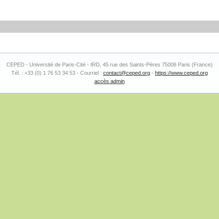
CEPED - Université de Paris-Cité - IRD, 45 rue des Saints-Pères 75006 Paris (France)
Tél. : +33 (0) 1 76 53 34 53 - Courriel :
contact@ceped.org
-
https://www.ceped.org
accès admin