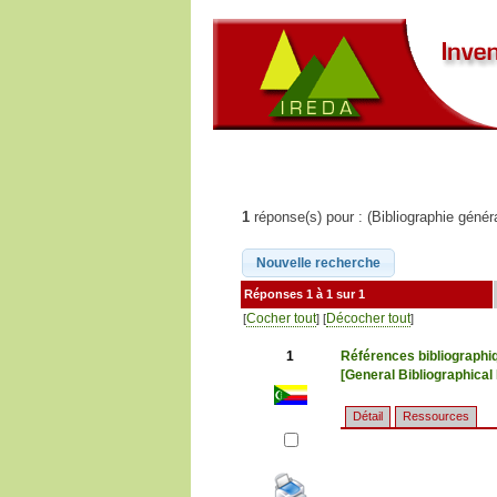
1
réponse(s) pour : (Bibliographie génér
Réponses 1 à 1 sur 1
Cocher tout
Décocher tout
[
] [
]
1
Références bibliographi
[General Bibliographica
Détail
Ressources