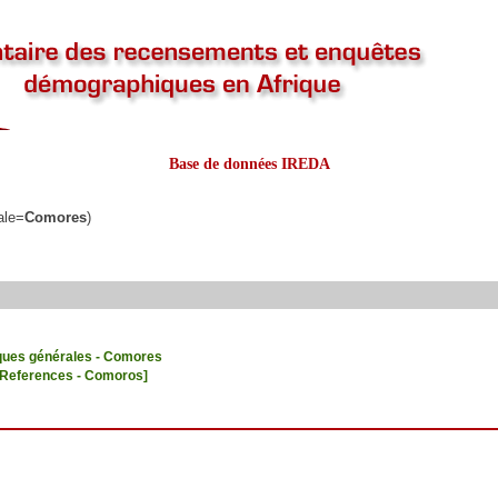
Base de données IREDA
ale=
Comores
)
ques générales - Comores
l References - Comoros]