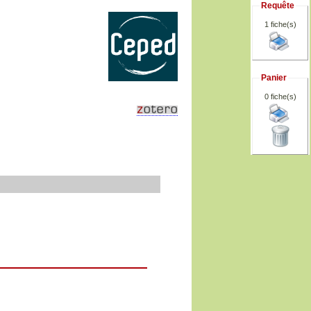
Requête
1 fiche(s)
Panier
0
fiche(s)