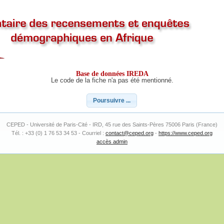
Base de données IREDA
Le code de la fiche n'a pas été mentionné.
Poursuivre ...
CEPED - Université de Paris-Cité - IRD, 45 rue des Saints-Pères 75006 Paris (France)
Tél. : +33 (0) 1 76 53 34 53 - Courriel :
contact@ceped.org
-
https://www.ceped.org
accès admin