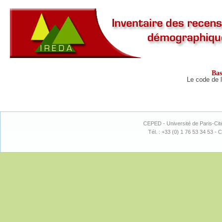
Ba
Le code de l
CEPED - Université de Paris-Cit
Tél. : +33 (0) 1 76 53 34 53 - C