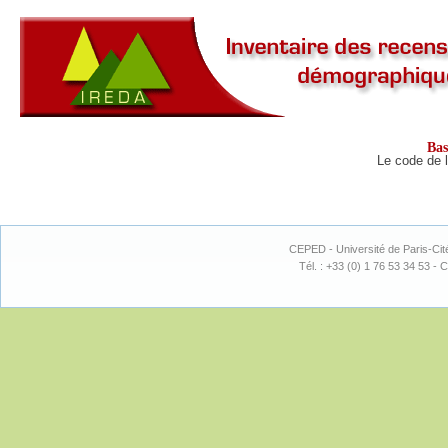
Ba
Le code de l
CEPED - Université de Paris-Cit
Tél. : +33 (0) 1 76 53 34 53 - C