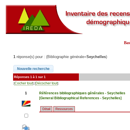
Ba
1
réponse(s) pour : (Bibliographie générale=
Seychelles
)
Réponses 1 à 1 sur 1
Cocher tout
Décocher tout
[
] [
]
1
Références bibliographiques générales - Seychelles
[General Bibliographical References - Seychelles]
Détail
Ressources