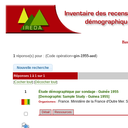
Ba
1
réponse(s) pour : (Code opération=
gin-1955-aed
)
Réponses 1 à 1 sur 1
Cocher tout
Décocher tout
[
] [
]
1
Étude démographique par sondage - Guinée 1955
[Demographic Sample Study - Guinea 1955]
France. Ministère de la France d'Outre Mer. S
Organismes :
Détail
Ressources