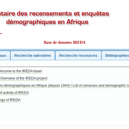
Base de données IREDA
pays
Recherche opérations
Recherche ressources
Bibliographie
Welcome to the IREDA base!
 Overview of the IREDA project
es démographiques en Afrique (depuis 1944) / List of censuses and demographic su
f activity of IREDA
logy of IREDA