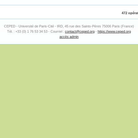
472 opérat
CEPED - Université de Paris-Cité - IRD, 45 rue des Saints-Pères 75006 Paris (France)
Tél. : +33 (0) 1 76 53 34 53 - Courriel :
contact@ceped.org
-
https://www.ceped.org
accès admin